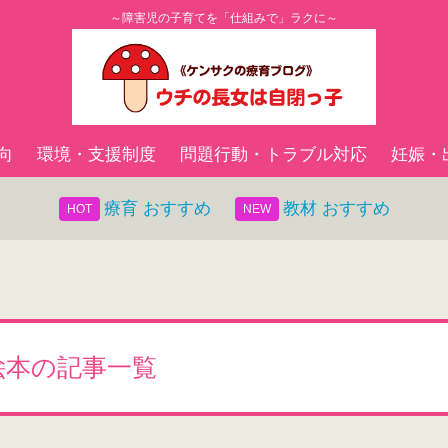
～障害児の子育てを「仕組みで」ラクに～
向
環境・支援制度
問題行動・トラブル対応
妊娠・
療育 おすすめ
教材 おすすめ
絵本の記事一覧