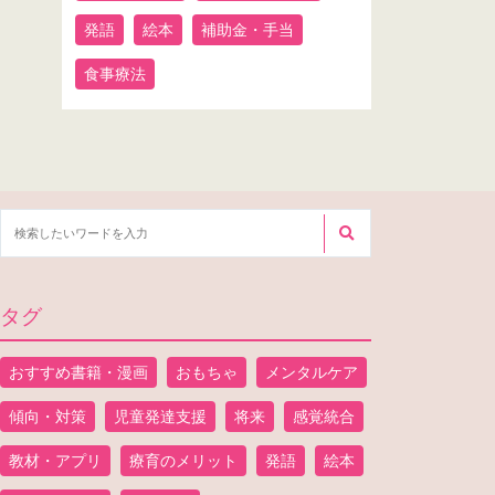
発語
絵本
補助金・手当
食事療法
タグ
おすすめ書籍・漫画
おもちゃ
メンタルケア
傾向・対策
児童発達支援
将来
感覚統合
教材・アプリ
療育のメリット
発語
絵本