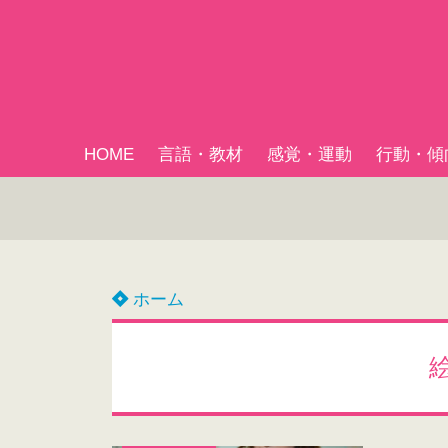
HOME
言語・教材
感覚・運動
行動・傾
ホーム