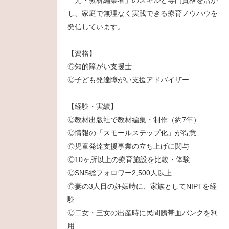
「元・教材編集者」のスキルと専門資格を活か
し、家庭で無理なく実践できる療育ノウハウを
発信しています。
【資格】
◎知的障がい支援士
◎子ども発達障がい支援アドバイザー
【経験・実績】
◎教材出版社で教材編集・制作（約7年）
◎情報の「スモールステップ化」が得意
◎児童発達支援事業の立ち上げに関与
◎10ヶ所以上の療育施設を比較・体験
◎SNS総フォロワー2,500人以上
◎妻の3人目の妊娠時に、家族としてNIPTを経
験
◎二女・三女の出産時に民間臍帯血バンクを利
用