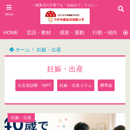
～障害児の子育てを「仕組みで」ラクに～
MENU
HOME
言語・教材
感覚・運動
行動・傾向
ホーム
妊娠・出産
妊娠・出産
出生前診断・NIPT
妊娠・出産コラム
臍帯血
妊娠・出産