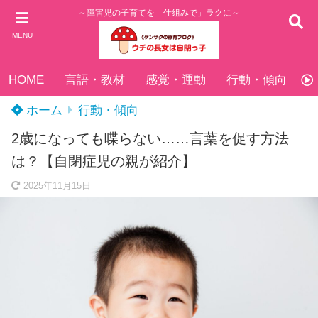
～障害児の子育てを「仕組みで」ラクに～
MENU
HOME
言語・教材
感覚・運動
行動・傾向
ホーム
行動・傾向
2歳になっても喋らない……言葉を促す方法
は？【自閉症児の親が紹介】
2025年11月15日