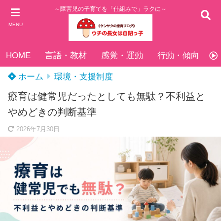
～障害児の子育てを「仕組みで」ラクに～
MENU
HOME
言語・教材
感覚・運動
行動・傾向
ホーム
環境・支援制度
療育は健常児だったとしても無駄？不利益と
やめどきの判断基準
2026年7月30日