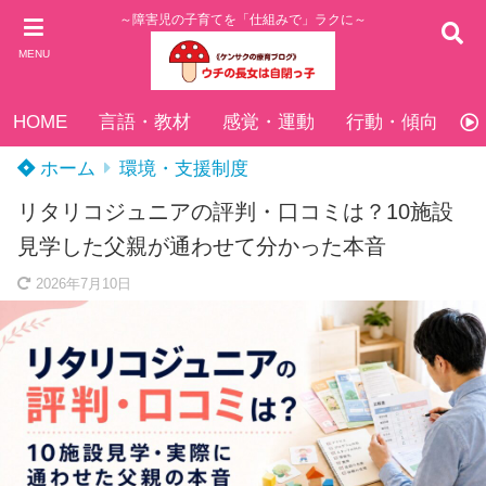
～障害児の子育てを「仕組みで」ラクに～
MENU
HOME
言語・教材
感覚・運動
行動・傾向
ホーム
環境・支援制度
リタリコジュニアの評判・口コミは？10施設
見学した父親が通わせて分かった本音
2026年7月10日