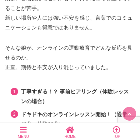
ることが苦手。
新しい場所や人には強い不安を感じ、言葉でのコミュ
ニケーションも得意ではありません。
そんな娘が、オンラインの運動療育でどんな反応を見
せるのか。
正直、期待と不安が入り混じっていました。
丁寧すぎる！？ 事前ヒアリング（体験レッス
ンの場合）
ドキドキのオンラインレッスン開始！（通常
40分、体験30分）
「なるほど！」が満載！専門家からの的確な
MENU
HOME
TOP