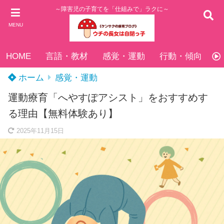
～障害児の子育てを「仕組みで」ラクに～
MENU
HOME
言語・教材
感覚・運動
行動・傾向
ホーム
感覚・運動
運動療育「へやすぽアシスト」をおすすめす
る理由【無料体験あり】
2025年11月15日